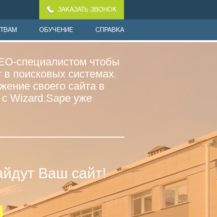
ЗАКАЗАТЬ ЗВОНОК
СТВАМ
ОБУЧЕНИЕ
СПРАВКА
EO-специалистом чтобы
 в поисковых системах.
жение своего сайта в
с Wizard.Sape уже
айдут Ваш сайт!