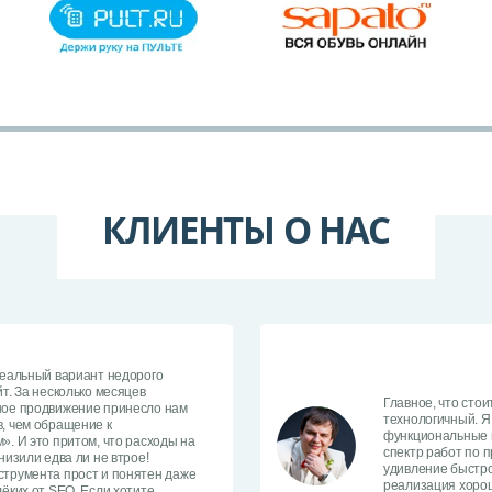
КЛИЕНТЫ О НАС
реальный вариант недорого
т. За несколько месяцев
Главное, что стоит
ное продвижение принесло нам
технологичный. Я
, чем обращение к
функциональные в
». И это притом, что расходы на
спектр работ по 
низили едва ли не втрое!
удивление быстро
трумента прост и понятен даже
реализация хоро
ёких от SEO. Если хотите