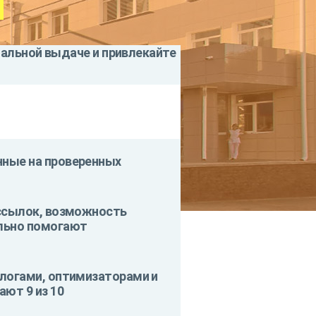
нальной выдаче и привлекайте
E
нные на проверенных
 ссылок, возможность
ельно помогают
ологами, оптимизаторами и
ют 9 из 10