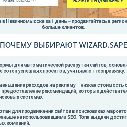
 в Невинномысске за 1 день – продвигайтесь в регио
больше клиентов.
ПОЧЕМУ ВЫБИРАЮТ WIZARD.SAP
рмы для автоматической раскрутки сайтов, основа
е сотен успешных проектов, учитывают геопривязку.
меньшение расходов на рекламу – низкая стоимость
, предоставление рекомендаций, которые действит
исковых системах.
отан для продвижения сайтов в поисковиках маркет
раньше не использовавшими SEO. Топа выдачи достига
ых компаний.