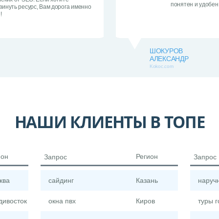
понятен и удобен
винуть ресурс, Вам дорога именно
!
ШОКУРОВ
АЛЕКСАНДР
Kokoc.com
НАШИ КЛИЕНТЫ В ТОПЕ
ион
Регион
Запрос
Запрос
ква
сайдинг
Казань
наруч
дивосток
окна пвх
Киров
туры 