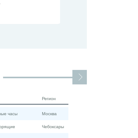
.
ЭЛЕ
Элект
Регион
Запрос
ные часы
Москва
тв
горящие
Чебоксары
перегородка