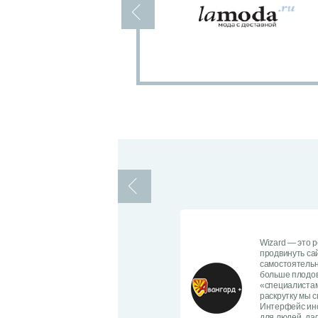
Wizard — это 
продвинуть сай
самостоятель
больше плодов
«специалистам
раскрутку мы с
Интерфейс инс
для людей, дал