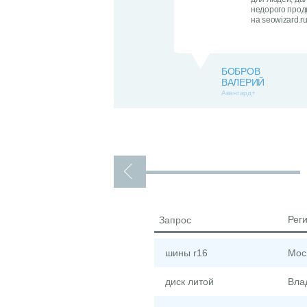
недорого прод
на seowizard.ru
БОБРОВ
ВАЛЕРИЙ
Авангард+
Рег
Запрос
шины r16
Мос
диск литой
Вла